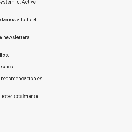
stem.io, Active
ndamos
a todo el
e newsletters
llos.
rrancar.
mi recomendación es
letter totalmente