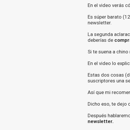
En el video verás 
Es súper barato (1
newsletter.
La segunda aclaraci
deberías de
compra
Si te suena a chino
En el video lo expl
Estas dos cosas (do
suscriptores una s
Así que mi recome
Dicho eso, te dejo c
Después hablarem
newsletter.