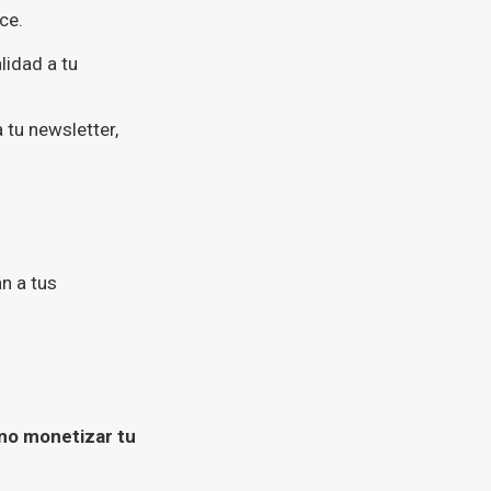
ce.
idad a tu
 tu newsletter,
n a tus
o monetizar tu